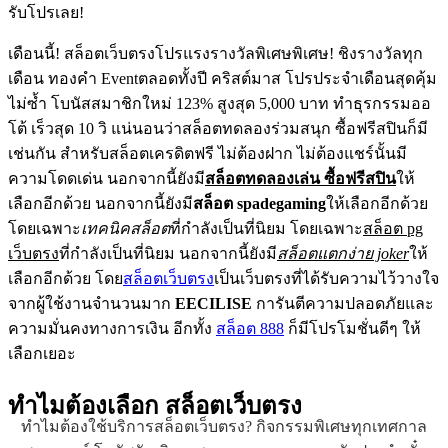
รับโปรเลย!
เดือนนี้! สล็อตเว็บตรงโปรแรงรางวัลพิเศษพิเศษ! ชิงรางวัลทุก
เดือน ทองคำ Eventตลอดทั้งปี คริสต์มาส โปรประจำเดือนสุดคุ้ม
ไม่ซ้ำ โบนัสสมาชิกใหม่ 123% สูงสุด 5,000 บาท ทำธุรกรรมออ
โต้ เร็วสุด 10 วิ แน่นอนว่าสล็อตทดลองร่วมสนุก ซื้อฟรีสปินก็มี
เช่นกัน สำหรับสล็อตเครดิตฟรี ไม่ต้องฝาก ไม่ต้องแชร์นั้นมี
ความโดดเด่น นอกจากนี้ยังมี
สล็อตทดลองเล่น ซื้อฟรีสปิน
ให้
เลือกอีกด้วย นอกจากนี้ยังมี
สล็อต spadegaming
ให้เลือกอีกด้วย
โดยเฉพาะ
เทคนิคสล็อต
ที่กำลังเป็นที่นิยม โดยเฉพาะ
สล็อต pg
เว็บตรง
ที่กำลังเป็นที่นิยม นอกจากนี้ยังมี
สล็อตแตกง่าย joker
ให้
เลือกอีกด้วย โดย
สล็อตเว็บตรง
เป็นเว็บตรงที่ได้รับความไว้วางใจ
จากผู้ใช้งานจำนวนมาก
EECILISE
การันตีความปลอดภัยและ
ความมั่นคงทางการเงิน อีกทั้ง
สล็อต 888
ก็มีโปรโมชั่นดีๆ ให้
เลือกเยอะ
ทำไมต้องเลือก
สล็อตเว็บตรง
ทำไมต้องใช้บริการสล็อตเว็บตรง? กิจกรรมพิเศษทุกเทศกาล