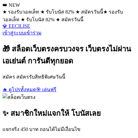
👑 NEW
★ รองรับวอลเล็ท ★ รับโบนัส 82% ★ สมัครวันนี้
★ รองรับ
วอลเล็ท ★ รับโบนัส 82% ★ สมัครวันนี้
💎 EECILISE
เข้าสู่ระบบ
เข้าร่วม
🎁 สล็อตเว็บตรงครบวงจร เว็บตรงไม่ผ่าน
เอเย่นต์ การันตีทุกยอด
สมัคร สมัครรับสิทธิพิเศษวันนี้
🔥 ดูโปรทั้งหมด
🎯 เล่นฟรี
✨ สมาชิกใหม่แจกให้ โบนัสเลย
แจกจริง 450 บาท ถอนได้ไม่มีเงื่อนไข