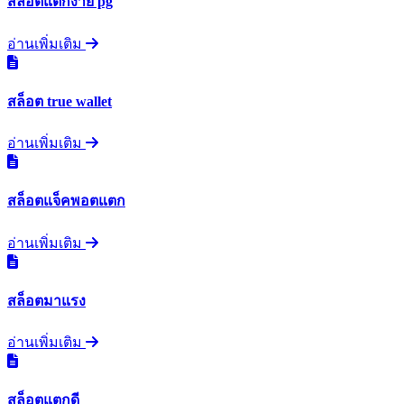
สล็อตแตกง่าย pg
อ่านเพิ่มเติม
สล็อต true wallet
อ่านเพิ่มเติม
สล็อตแจ็คพอตแตก
อ่านเพิ่มเติม
สล็อตมาแรง
อ่านเพิ่มเติม
สล็อตแตกดี