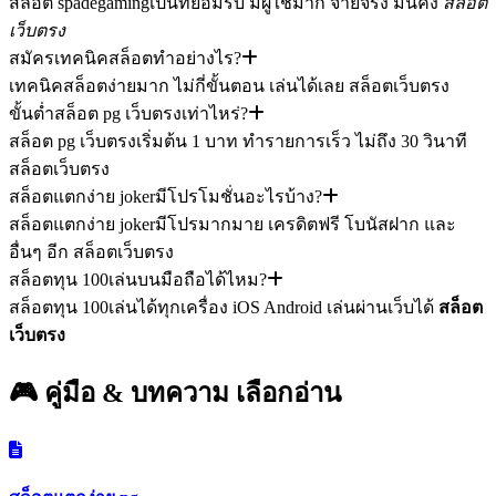
สล็อต spadegamingเป็นที่ยอมรับ มีผู้ใช้มาก จ่ายจริง มั่นคง
สล็อต
เว็บตรง
สมัครเทคนิคสล็อตทำอย่างไร?
เทคนิคสล็อตง่ายมาก ไม่กี่ขั้นตอน เล่นได้เลย สล็อตเว็บตรง
ขั้นต่ำสล็อต pg เว็บตรงเท่าไหร่?
สล็อต pg เว็บตรงเริ่มต้น 1 บาท ทำรายการเร็ว ไม่ถึง 30 วินาที
สล็อตเว็บตรง
สล็อตแตกง่าย jokerมีโปรโมชั่นอะไรบ้าง?
สล็อตแตกง่าย jokerมีโปรมากมาย เครดิตฟรี โบนัสฝาก และ
อื่นๆ อีก สล็อตเว็บตรง
สล็อตทุน 100เล่นบนมือถือได้ไหม?
สล็อตทุน 100เล่นได้ทุกเครื่อง iOS Android เล่นผ่านเว็บได้
สล็อต
เว็บตรง
🎮 คู่มือ & บทความ
เลือกอ่าน