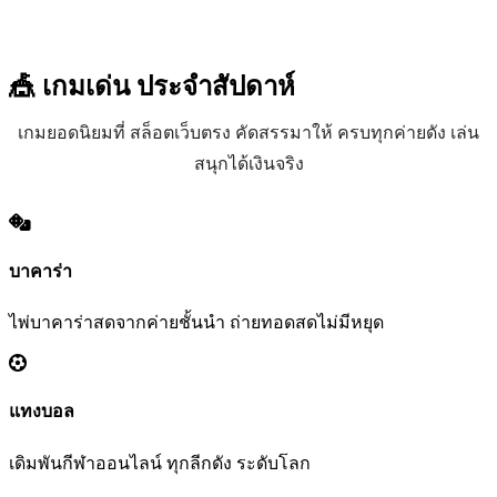
🎪 เกมเด่น
ประจำสัปดาห์
เกมยอดนิยมที่ สล็อตเว็บตรง คัดสรรมาให้ ครบทุกค่ายดัง เล่น
สนุกได้เงินจริง
บาคาร่า
ไพ่บาคาร่าสดจากค่ายชั้นนำ ถ่ายทอดสดไม่มีหยุด
แทงบอล
เดิมพันกีฬาออนไลน์ ทุกลีกดัง ระดับโลก