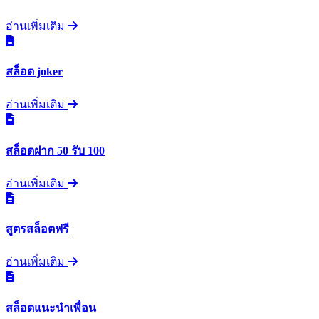
อ่านเพิ่มเติม
สล็อต joker
อ่านเพิ่มเติม
สล็อตฝาก 50 รับ 100
อ่านเพิ่มเติม
สูตรสล็อตฟรี
อ่านเพิ่มเติม
สล็อตแนะนำเพื่อน