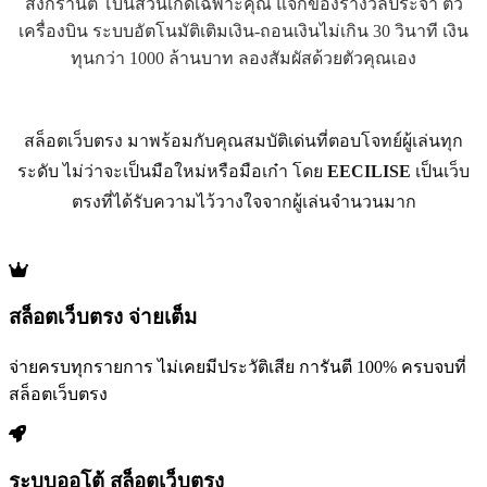
สงกรานต์ โบนัสวันเกิดเฉพาะคุณ แจกของรางวัลประจำ ตั๋ว
เครื่องบิน ระบบอัตโนมัติเติมเงิน-ถอนเงินไม่เกิน 30 วินาที เงิน
ทุนกว่า 1000 ล้านบาท ลองสัมผัสด้วยตัวคุณเอง
สล็อตเว็บตรง มาพร้อมกับคุณสมบัติเด่นที่ตอบโจทย์ผู้เล่นทุก
ระดับ ไม่ว่าจะเป็นมือใหม่หรือมือเก๋า โดย
EECILISE
เป็นเว็บ
ตรงที่ได้รับความไว้วางใจจากผู้เล่นจำนวนมาก
สล็อตเว็บตรง จ่ายเต็ม
จ่ายครบทุกรายการ ไม่เคยมีประวัติเสีย การันตี 100% ครบจบที่
สล็อตเว็บตรง
ระบบออโต้ สล็อตเว็บตรง