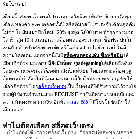
รับโปรเลย!
เดือนนี้! สล็อตเว็บตรงโปรแรงรางวัลพิเศษพิเศษ! ชิงรางวัลทุก
เดือน ทองคำ Eventตลอดทั้งปี คริสต์มาส โปรประจำเดือนสุดคุ้ม
ไม่ซ้ำ โบนัสสมาชิกใหม่ 123% สูงสุด 5,000 บาท ทำธุรกรรมออ
โต้ เร็วสุด 10 วิ แน่นอนว่าสล็อตทดลองร่วมสนุก ซื้อฟรีสปินก็มี
เช่นกัน สำหรับสล็อตเครดิตฟรี ไม่ต้องฝาก ไม่ต้องแชร์นั้นมี
ความโดดเด่น นอกจากนี้ยังมี
สล็อตทดลองเล่น ซื้อฟรีสปิน
ให้
เลือกอีกด้วย นอกจากนี้ยังมี
สล็อต spadegaming
ให้เลือกอีกด้วย
โดยเฉพาะ
เทคนิคสล็อต
ที่กำลังเป็นที่นิยม โดยเฉพาะ
สล็อต pg
เว็บตรง
ที่กำลังเป็นที่นิยม นอกจากนี้ยังมี
สล็อตแตกง่าย joker
ให้
เลือกอีกด้วย โดย
สล็อตเว็บตรง
เป็นเว็บตรงที่ได้รับความไว้วางใจ
จากผู้ใช้งานจำนวนมาก
EECILISE
การันตีความปลอดภัยและ
ความมั่นคงทางการเงิน อีกทั้ง
สล็อต 888
ก็มีโปรโมชั่นดีๆ ให้
เลือกเยอะ
ทำไมต้องเลือก
สล็อตเว็บตรง
ทำไมต้องใช้บริการสล็อตเว็บตรง? กิจกรรมพิเศษทุกเทศกาล