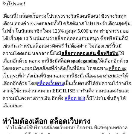
รับโปรเลย!
เดือนนี้! สล็อตเว็บตรงโปรแรงรางวัลพิเศษพิเศษ! ชิงรางวัลทุก
เดือน ทองคำ Eventตลอดทั้งปี คริสต์มาส โปรประจำเดือนสุดคุ้ม
ไม่ซ้ำ โบนัสสมาชิกใหม่ 123% สูงสุด 5,000 บาท ทำธุรกรรมออ
โต้ เร็วสุด 10 วิ แน่นอนว่าสล็อตทดลองร่วมสนุก ซื้อฟรีสปินก็มี
เช่นกัน สำหรับสล็อตเครดิตฟรี ไม่ต้องฝาก ไม่ต้องแชร์นั้นมี
ความโดดเด่น นอกจากนี้ยังมี
สล็อตทดลองเล่น ซื้อฟรีสปิน
ให้
เลือกอีกด้วย นอกจากนี้ยังมี
สล็อต spadegaming
ให้เลือกอีกด้วย
โดยเฉพาะ
เทคนิคสล็อต
ที่กำลังเป็นที่นิยม โดยเฉพาะ
สล็อต pg
เว็บตรง
ที่กำลังเป็นที่นิยม นอกจากนี้ยังมี
สล็อตแตกง่าย joker
ให้
เลือกอีกด้วย โดย
สล็อตเว็บตรง
เป็นเว็บตรงที่ได้รับความไว้วางใจ
จากผู้ใช้งานจำนวนมาก
EECILISE
การันตีความปลอดภัยและ
ความมั่นคงทางการเงิน อีกทั้ง
สล็อต 888
ก็มีโปรโมชั่นดีๆ ให้
เลือกเยอะ
ทำไมต้องเลือก
สล็อตเว็บตรง
ทำไมต้องใช้บริการสล็อตเว็บตรง? กิจกรรมพิเศษทุกเทศกาล