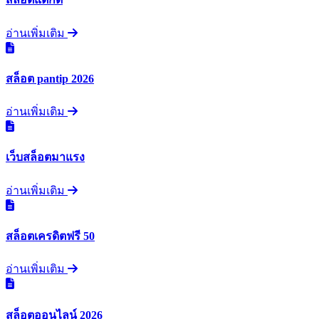
อ่านเพิ่มเติม
สล็อต pantip 2026
อ่านเพิ่มเติม
เว็บสล็อตมาแรง
อ่านเพิ่มเติม
สล็อตเครดิตฟรี 50
อ่านเพิ่มเติม
สล็อตออนไลน์ 2026