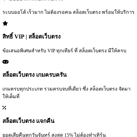
ระบบออโต้ เร็วมาก ไม่ต้องรอคน สล็อตเว็บตรง พร้อมให้บริการ
สิทธิ์ VIP | สล็อตเว็บตรง
ข้อเสนอพิเศษสำหรับ VIP ทุกเทียร์ ที่ สล็อตเว็บตรง มีให้ครบ
สล็อตเว็บตรง เกมครบครัน
เกมครบทุกประเภท รวมครบจบที่เดียว ซึ่ง สล็อตเว็บตรง จัดมา
ให้เต็มที่
สล็อตเว็บตรง แจกคืน
ยอดเสียคืนทุกวันจันทร์ สูงสุด 15% ไม่ต้องทำเทิร์น