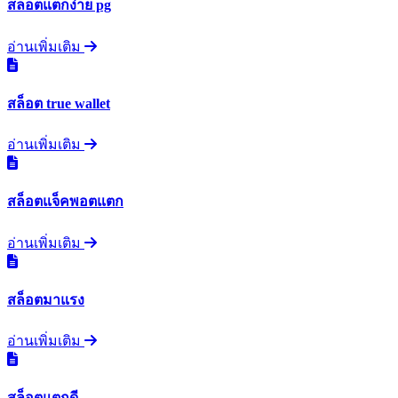
สล็อตแตกง่าย pg
อ่านเพิ่มเติม
สล็อต true wallet
อ่านเพิ่มเติม
สล็อตแจ็คพอตแตก
อ่านเพิ่มเติม
สล็อตมาแรง
อ่านเพิ่มเติม
สล็อตแตกดี