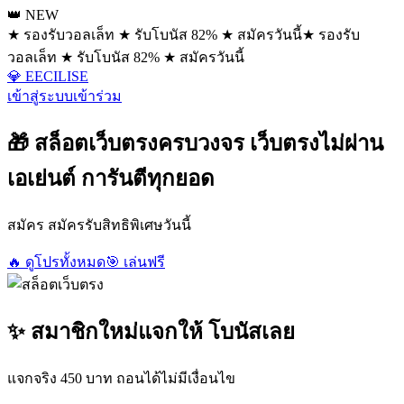
👑 NEW
★ รองรับวอลเล็ท ★ รับโบนัส 82% ★ สมัครวันนี้
★ รองรับ
วอลเล็ท ★ รับโบนัส 82% ★ สมัครวันนี้
💎 EECILISE
เข้าสู่ระบบ
เข้าร่วม
🎁 สล็อตเว็บตรงครบวงจร เว็บตรงไม่ผ่าน
เอเย่นต์ การันตีทุกยอด
สมัคร สมัครรับสิทธิพิเศษวันนี้
🔥 ดูโปรทั้งหมด
🎯 เล่นฟรี
✨ สมาชิกใหม่แจกให้ โบนัสเลย
แจกจริง 450 บาท ถอนได้ไม่มีเงื่อนไข