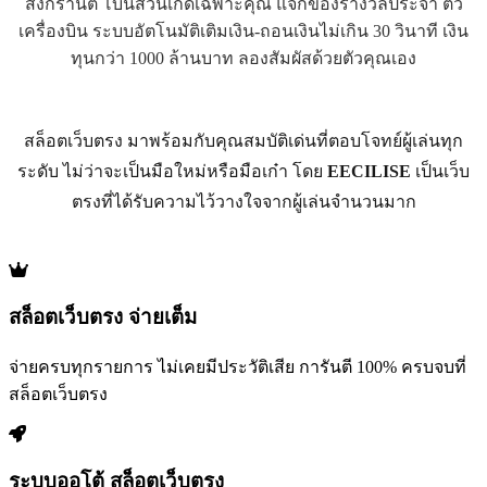
สงกรานต์ โบนัสวันเกิดเฉพาะคุณ แจกของรางวัลประจำ ตั๋ว
เครื่องบิน ระบบอัตโนมัติเติมเงิน-ถอนเงินไม่เกิน 30 วินาที เงิน
ทุนกว่า 1000 ล้านบาท ลองสัมผัสด้วยตัวคุณเอง
สล็อตเว็บตรง มาพร้อมกับคุณสมบัติเด่นที่ตอบโจทย์ผู้เล่นทุก
ระดับ ไม่ว่าจะเป็นมือใหม่หรือมือเก๋า โดย
EECILISE
เป็นเว็บ
ตรงที่ได้รับความไว้วางใจจากผู้เล่นจำนวนมาก
สล็อตเว็บตรง จ่ายเต็ม
จ่ายครบทุกรายการ ไม่เคยมีประวัติเสีย การันตี 100% ครบจบที่
สล็อตเว็บตรง
ระบบออโต้ สล็อตเว็บตรง