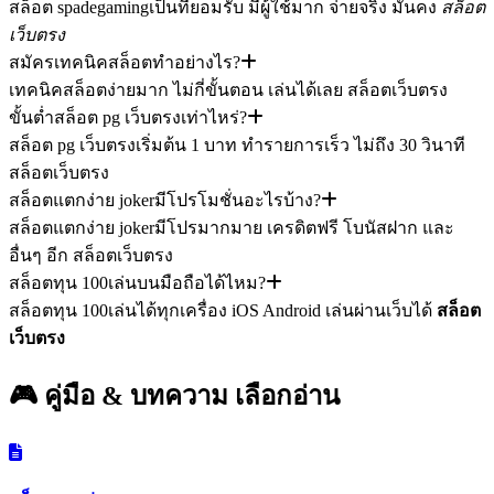
สล็อต spadegamingเป็นที่ยอมรับ มีผู้ใช้มาก จ่ายจริง มั่นคง
สล็อต
เว็บตรง
สมัครเทคนิคสล็อตทำอย่างไร?
เทคนิคสล็อตง่ายมาก ไม่กี่ขั้นตอน เล่นได้เลย สล็อตเว็บตรง
ขั้นต่ำสล็อต pg เว็บตรงเท่าไหร่?
สล็อต pg เว็บตรงเริ่มต้น 1 บาท ทำรายการเร็ว ไม่ถึง 30 วินาที
สล็อตเว็บตรง
สล็อตแตกง่าย jokerมีโปรโมชั่นอะไรบ้าง?
สล็อตแตกง่าย jokerมีโปรมากมาย เครดิตฟรี โบนัสฝาก และ
อื่นๆ อีก สล็อตเว็บตรง
สล็อตทุน 100เล่นบนมือถือได้ไหม?
สล็อตทุน 100เล่นได้ทุกเครื่อง iOS Android เล่นผ่านเว็บได้
สล็อต
เว็บตรง
🎮 คู่มือ & บทความ
เลือกอ่าน