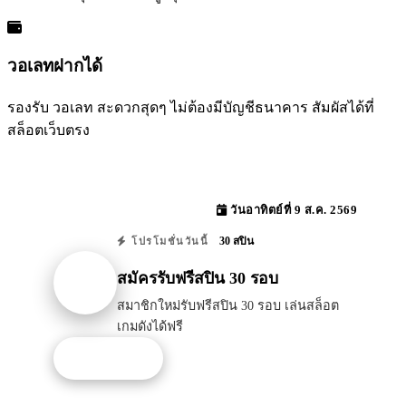
วอเลทฝากได้
รองรับ วอเลท สะดวกสุดๆ ไม่ต้องมีบัญชีธนาคาร สัมผัสได้ที่
สล็อตเว็บตรง
วันอาทิตย์ที่ 9 ส.ค. 2569
30 สปิน
โปรโมชั่นวันนี้
สมัครรับฟรีสปิน 30 รอบ
สมาชิกใหม่รับฟรีสปิน 30 รอบ เล่นสล็อต
เกมดังได้ฟรี
รับโปรนี้