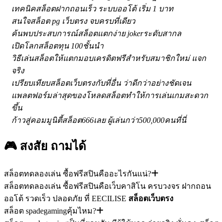
เทคนิคสล็อตฝากถอนเร็ว ระบบออโต้ เริ่ม 1 บาท
สนใจสล็อต pg เว็บตรง จบครบที่เดียว
ค้นพบประสบการณ์สล็อตแตกง่าย jokerระดับสากล
เปิดโลกสล็อตทุน 100ชั้นนำ
วิธีเล่นสล็อตให้แตกมอบเครดิตฟรีสำหรับสมาชิกใหม่ แจก
จริง
เปรียบเทียบสล็อตเว็บตรงกับที่อื่น ว่าดีกว่าอย่างชัดเจน
แพลตฟอร์มล่าสุดของโหลดสล็อตทำให้การเล่นเกมสะดวก
ขึ้น
ก้าวสู่คอมมูนิตี้สล็อต666เลย ผู้เล่นกว่า500,000คนที่นี่
🎮 สงสัย
ถามได้
สล็อตทดลองเล่น ซื้อฟรีสปินคืออะไรกันแน่?
สล็อตทดลองเล่น ซื้อฟรีสปินคือเว็บคาสิโน ครบวงจร ฝากถอน
ออโต้ รวดเร็ว ปลอดภัย ที่ EECILISE
สล็อตเว็บตรง
สล็อต spadegamingคุ้มไหม?