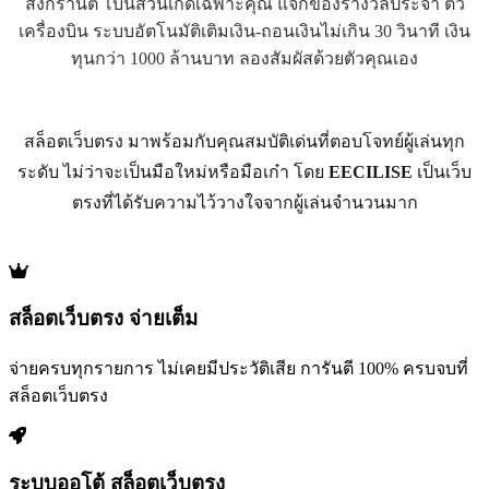
สงกรานต์ โบนัสวันเกิดเฉพาะคุณ แจกของรางวัลประจำ ตั๋ว
เครื่องบิน ระบบอัตโนมัติเติมเงิน-ถอนเงินไม่เกิน 30 วินาที เงิน
ทุนกว่า 1000 ล้านบาท ลองสัมผัสด้วยตัวคุณเอง
สล็อตเว็บตรง มาพร้อมกับคุณสมบัติเด่นที่ตอบโจทย์ผู้เล่นทุก
ระดับ ไม่ว่าจะเป็นมือใหม่หรือมือเก๋า โดย
EECILISE
เป็นเว็บ
ตรงที่ได้รับความไว้วางใจจากผู้เล่นจำนวนมาก
สล็อตเว็บตรง จ่ายเต็ม
จ่ายครบทุกรายการ ไม่เคยมีประวัติเสีย การันตี 100% ครบจบที่
สล็อตเว็บตรง
ระบบออโต้ สล็อตเว็บตรง