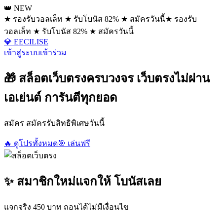
👑 NEW
★ รองรับวอลเล็ท ★ รับโบนัส 82% ★ สมัครวันนี้
★ รองรับ
วอลเล็ท ★ รับโบนัส 82% ★ สมัครวันนี้
💎 EECILISE
เข้าสู่ระบบ
เข้าร่วม
🎁 สล็อตเว็บตรงครบวงจร เว็บตรงไม่ผ่าน
เอเย่นต์ การันตีทุกยอด
สมัคร สมัครรับสิทธิพิเศษวันนี้
🔥 ดูโปรทั้งหมด
🎯 เล่นฟรี
✨ สมาชิกใหม่แจกให้ โบนัสเลย
แจกจริง 450 บาท ถอนได้ไม่มีเงื่อนไข