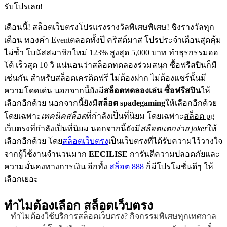
รับโปรเลย!
เดือนนี้! สล็อตเว็บตรงโปรแรงรางวัลพิเศษพิเศษ! ชิงรางวัลทุก
เดือน ทองคำ Eventตลอดทั้งปี คริสต์มาส โปรประจำเดือนสุดคุ้ม
ไม่ซ้ำ โบนัสสมาชิกใหม่ 123% สูงสุด 5,000 บาท ทำธุรกรรมออ
โต้ เร็วสุด 10 วิ แน่นอนว่าสล็อตทดลองร่วมสนุก ซื้อฟรีสปินก็มี
เช่นกัน สำหรับสล็อตเครดิตฟรี ไม่ต้องฝาก ไม่ต้องแชร์นั้นมี
ความโดดเด่น นอกจากนี้ยังมี
สล็อตทดลองเล่น ซื้อฟรีสปิน
ให้
เลือกอีกด้วย นอกจากนี้ยังมี
สล็อต spadegaming
ให้เลือกอีกด้วย
โดยเฉพาะ
เทคนิคสล็อต
ที่กำลังเป็นที่นิยม โดยเฉพาะ
สล็อต pg
เว็บตรง
ที่กำลังเป็นที่นิยม นอกจากนี้ยังมี
สล็อตแตกง่าย joker
ให้
เลือกอีกด้วย โดย
สล็อตเว็บตรง
เป็นเว็บตรงที่ได้รับความไว้วางใจ
จากผู้ใช้งานจำนวนมาก
EECILISE
การันตีความปลอดภัยและ
ความมั่นคงทางการเงิน อีกทั้ง
สล็อต 888
ก็มีโปรโมชั่นดีๆ ให้
เลือกเยอะ
ทำไมต้องเลือก
สล็อตเว็บตรง
ทำไมต้องใช้บริการสล็อตเว็บตรง? กิจกรรมพิเศษทุกเทศกาล