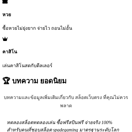
หวย
ซื้อหวยไม่ยุ่งยาก จ่ายไว ถอนไม่อั้น
คาสิโน
เล่นคาสิโนสดกับดีลเลอร์
🏆 บทความ
ยอดนิยม
บทความและข้อมูลเพิ่มเติมเกี่ยวกับ สล็อตเว็บตรง ที่คุณไม่ควร
พลาด
ทดลองสล็อตทดลองเล่น ซื้อฟรีสปินฟรี จ่ายจริง 100%
สำหรับคนที่ชอบสล็อต spadegaming มาตรฐานระดับโลก