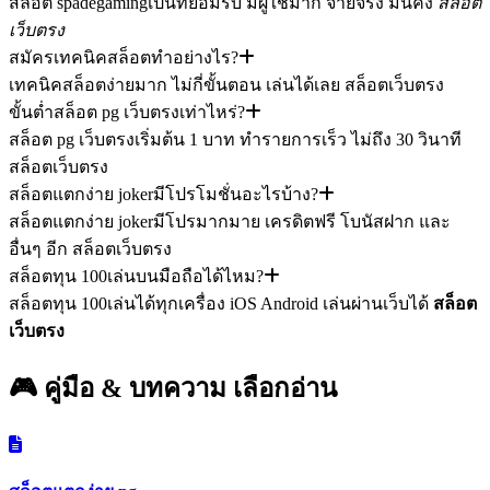
สล็อต spadegamingเป็นที่ยอมรับ มีผู้ใช้มาก จ่ายจริง มั่นคง
สล็อต
เว็บตรง
สมัครเทคนิคสล็อตทำอย่างไร?
เทคนิคสล็อตง่ายมาก ไม่กี่ขั้นตอน เล่นได้เลย สล็อตเว็บตรง
ขั้นต่ำสล็อต pg เว็บตรงเท่าไหร่?
สล็อต pg เว็บตรงเริ่มต้น 1 บาท ทำรายการเร็ว ไม่ถึง 30 วินาที
สล็อตเว็บตรง
สล็อตแตกง่าย jokerมีโปรโมชั่นอะไรบ้าง?
สล็อตแตกง่าย jokerมีโปรมากมาย เครดิตฟรี โบนัสฝาก และ
อื่นๆ อีก สล็อตเว็บตรง
สล็อตทุน 100เล่นบนมือถือได้ไหม?
สล็อตทุน 100เล่นได้ทุกเครื่อง iOS Android เล่นผ่านเว็บได้
สล็อต
เว็บตรง
🎮 คู่มือ & บทความ
เลือกอ่าน