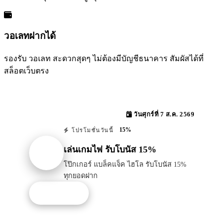
วอเลทฝากได้
รองรับ วอเลท สะดวกสุดๆ ไม่ต้องมีบัญชีธนาคาร สัมผัสได้ที่
สล็อตเว็บตรง
วันศุกร์ที่ 7 ส.ค. 2569
15%
โปรโมชั่นวันนี้
เล่นเกมไพ่ รับโบนัส 15%
โป๊กเกอร์ แบล็คแจ็ค ไฮโล รับโบนัส 15%
ทุกยอดฝาก
รับโปรนี้