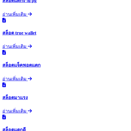
สล็อตแตกง่าย pg
อ่านเพิ่มเติม
สล็อต true wallet
อ่านเพิ่มเติม
สล็อตแจ็คพอตแตก
อ่านเพิ่มเติม
สล็อตมาแรง
อ่านเพิ่มเติม
สล็อตแตกดี