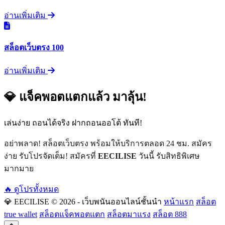
อ่านเพิ่มเติม
สล็อตเว็บตรง 100
อ่านเพิ่มเติม
💎 แจ็คพอตแตกแล้ว มาลุ้น!
เล่นง่าย ถอนได้จริง ฝากถอนออโต้ ทันที!
อย่าพลาด! สล็อตเว็บตรง พร้อมให้บริการตลอด 24 ชม. สมัคร
ง่าย รับโปรจัดเต็ม! สมัครที่
EECILISE
วันนี้ รับสิทธิพิเศษ
มากมาย
🔥 ดูโปรทั้งหมด
💎 EECILISE
© 2026 - เว็บพนันออนไลน์ชั้นนำ
หน้าแรก
สล็อต
true wallet
สล็อตแจ็คพอตแตก
สล็อตมาแรง
สล็อต 888