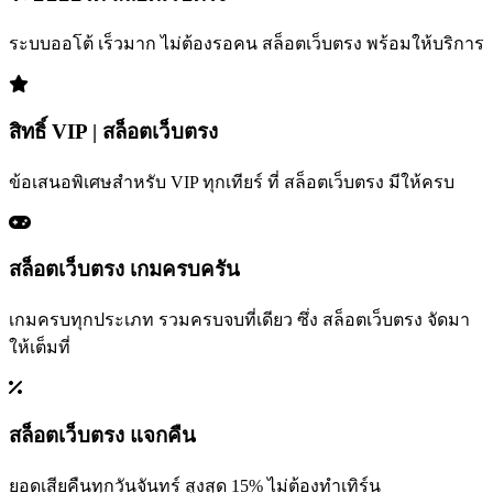
ระบบออโต้ เร็วมาก ไม่ต้องรอคน สล็อตเว็บตรง พร้อมให้บริการ
สิทธิ์ VIP | สล็อตเว็บตรง
ข้อเสนอพิเศษสำหรับ VIP ทุกเทียร์ ที่ สล็อตเว็บตรง มีให้ครบ
สล็อตเว็บตรง เกมครบครัน
เกมครบทุกประเภท รวมครบจบที่เดียว ซึ่ง สล็อตเว็บตรง จัดมา
ให้เต็มที่
สล็อตเว็บตรง แจกคืน
ยอดเสียคืนทุกวันจันทร์ สูงสุด 15% ไม่ต้องทำเทิร์น