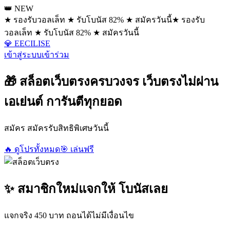
👑 NEW
★ รองรับวอลเล็ท ★ รับโบนัส 82% ★ สมัครวันนี้
★ รองรับ
วอลเล็ท ★ รับโบนัส 82% ★ สมัครวันนี้
💎 EECILISE
เข้าสู่ระบบ
เข้าร่วม
🎁 สล็อตเว็บตรงครบวงจร เว็บตรงไม่ผ่าน
เอเย่นต์ การันตีทุกยอด
สมัคร สมัครรับสิทธิพิเศษวันนี้
🔥 ดูโปรทั้งหมด
🎯 เล่นฟรี
✨ สมาชิกใหม่แจกให้ โบนัสเลย
แจกจริง 450 บาท ถอนได้ไม่มีเงื่อนไข