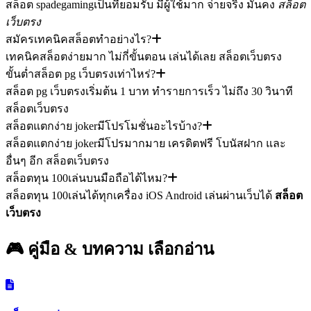
สล็อต spadegamingเป็นที่ยอมรับ มีผู้ใช้มาก จ่ายจริง มั่นคง
สล็อต
เว็บตรง
สมัครเทคนิคสล็อตทำอย่างไร?
เทคนิคสล็อตง่ายมาก ไม่กี่ขั้นตอน เล่นได้เลย สล็อตเว็บตรง
ขั้นต่ำสล็อต pg เว็บตรงเท่าไหร่?
สล็อต pg เว็บตรงเริ่มต้น 1 บาท ทำรายการเร็ว ไม่ถึง 30 วินาที
สล็อตเว็บตรง
สล็อตแตกง่าย jokerมีโปรโมชั่นอะไรบ้าง?
สล็อตแตกง่าย jokerมีโปรมากมาย เครดิตฟรี โบนัสฝาก และ
อื่นๆ อีก สล็อตเว็บตรง
สล็อตทุน 100เล่นบนมือถือได้ไหม?
สล็อตทุน 100เล่นได้ทุกเครื่อง iOS Android เล่นผ่านเว็บได้
สล็อต
เว็บตรง
🎮 คู่มือ & บทความ
เลือกอ่าน