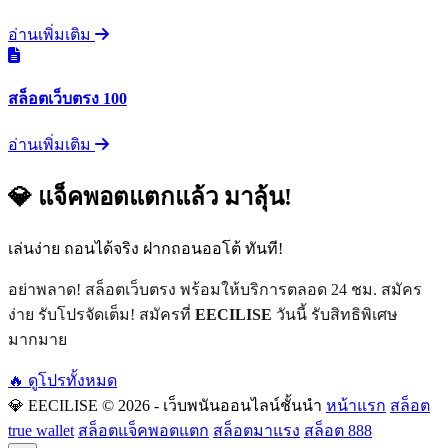
อ่านเพิ่มเติม
สล็อตเว็บตรง 100
อ่านเพิ่มเติม
💎 แจ็คพอตแตกแล้ว มาลุ้น!
เล่นง่าย ถอนได้จริง ฝากถอนออโต้ ทันที!
อย่าพลาด! สล็อตเว็บตรง พร้อมให้บริการตลอด 24 ชม. สมัคร
ง่าย รับโปรจัดเต็ม! สมัครที่
EECILISE
วันนี้ รับสิทธิพิเศษ
มากมาย
🔥 ดูโปรทั้งหมด
💎 EECILISE
© 2026 - เว็บพนันออนไลน์ชั้นนำ
หน้าแรก
สล็อต
true wallet
สล็อตแจ็คพอตแตก
สล็อตมาแรง
สล็อต 888