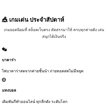
🎪 เกมเด่น
ประจำสัปดาห์
เกมยอดนิยมที่ สล็อตเว็บตรง คัดสรรมาให้ ครบทุกค่ายดัง เล่น
สนุกได้เงินจริง
บาคาร่า
ไพ่บาคาร่าสดจากค่ายชั้นนำ ถ่ายทอดสดไม่มีหยุด
แทงบอล
เดิมพันกีฬาออนไลน์ ทุกลีกดัง ระดับโลก