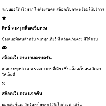
ระบบออโต้ เร็วมาก ไม่ต้องรอคน สล็อตเว็บตรง พร้อมให้บริการ
สิทธิ์ VIP | สล็อตเว็บตรง
ข้อเสนอพิเศษสำหรับ VIP ทุกเทียร์ ที่ สล็อตเว็บตรง มีให้ครบ
สล็อตเว็บตรง เกมครบครัน
เกมครบทุกประเภท รวมครบจบที่เดียว ซึ่ง สล็อตเว็บตรง จัดมา
ให้เต็มที่
สล็อตเว็บตรง แจกคืน
ยอดเสียคืนทุกวันจันทร์ สูงสุด 15% ไม่ต้องทำเทิร์น