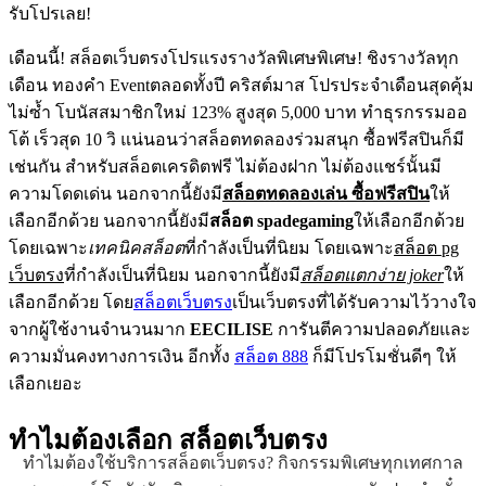
รับโปรเลย!
เดือนนี้! สล็อตเว็บตรงโปรแรงรางวัลพิเศษพิเศษ! ชิงรางวัลทุก
เดือน ทองคำ Eventตลอดทั้งปี คริสต์มาส โปรประจำเดือนสุดคุ้ม
ไม่ซ้ำ โบนัสสมาชิกใหม่ 123% สูงสุด 5,000 บาท ทำธุรกรรมออ
โต้ เร็วสุด 10 วิ แน่นอนว่าสล็อตทดลองร่วมสนุก ซื้อฟรีสปินก็มี
เช่นกัน สำหรับสล็อตเครดิตฟรี ไม่ต้องฝาก ไม่ต้องแชร์นั้นมี
ความโดดเด่น นอกจากนี้ยังมี
สล็อตทดลองเล่น ซื้อฟรีสปิน
ให้
เลือกอีกด้วย นอกจากนี้ยังมี
สล็อต spadegaming
ให้เลือกอีกด้วย
โดยเฉพาะ
เทคนิคสล็อต
ที่กำลังเป็นที่นิยม โดยเฉพาะ
สล็อต pg
เว็บตรง
ที่กำลังเป็นที่นิยม นอกจากนี้ยังมี
สล็อตแตกง่าย joker
ให้
เลือกอีกด้วย โดย
สล็อตเว็บตรง
เป็นเว็บตรงที่ได้รับความไว้วางใจ
จากผู้ใช้งานจำนวนมาก
EECILISE
การันตีความปลอดภัยและ
ความมั่นคงทางการเงิน อีกทั้ง
สล็อต 888
ก็มีโปรโมชั่นดีๆ ให้
เลือกเยอะ
ทำไมต้องเลือก
สล็อตเว็บตรง
ทำไมต้องใช้บริการสล็อตเว็บตรง? กิจกรรมพิเศษทุกเทศกาล