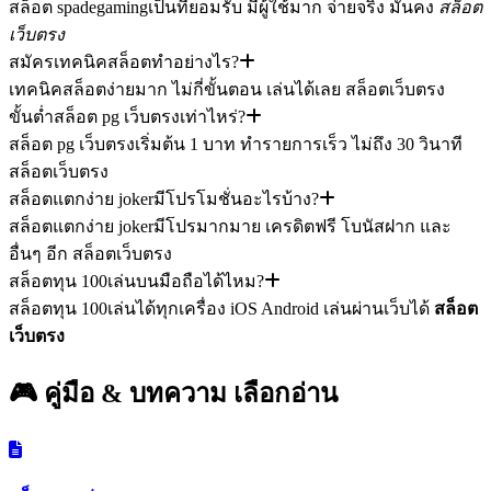
สล็อต spadegamingเป็นที่ยอมรับ มีผู้ใช้มาก จ่ายจริง มั่นคง
สล็อต
เว็บตรง
สมัครเทคนิคสล็อตทำอย่างไร?
เทคนิคสล็อตง่ายมาก ไม่กี่ขั้นตอน เล่นได้เลย สล็อตเว็บตรง
ขั้นต่ำสล็อต pg เว็บตรงเท่าไหร่?
สล็อต pg เว็บตรงเริ่มต้น 1 บาท ทำรายการเร็ว ไม่ถึง 30 วินาที
สล็อตเว็บตรง
สล็อตแตกง่าย jokerมีโปรโมชั่นอะไรบ้าง?
สล็อตแตกง่าย jokerมีโปรมากมาย เครดิตฟรี โบนัสฝาก และ
อื่นๆ อีก สล็อตเว็บตรง
สล็อตทุน 100เล่นบนมือถือได้ไหม?
สล็อตทุน 100เล่นได้ทุกเครื่อง iOS Android เล่นผ่านเว็บได้
สล็อต
เว็บตรง
🎮 คู่มือ & บทความ
เลือกอ่าน