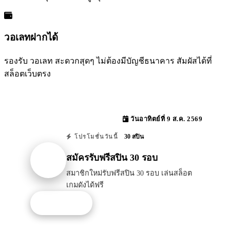
วอเลทฝากได้
รองรับ วอเลท สะดวกสุดๆ ไม่ต้องมีบัญชีธนาคาร สัมผัสได้ที่
สล็อตเว็บตรง
วันอาทิตย์ที่ 9 ส.ค. 2569
30 สปิน
โปรโมชั่นวันนี้
สมัครรับฟรีสปิน 30 รอบ
สมาชิกใหม่รับฟรีสปิน 30 รอบ เล่นสล็อต
เกมดังได้ฟรี
รับโปรนี้