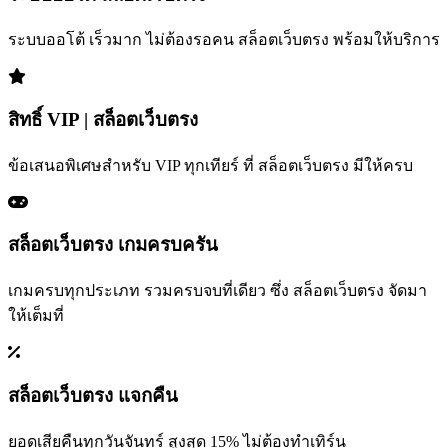
ระบบออโต้ เร็วมาก ไม่ต้องรอคน สล็อตเว็บตรง พร้อมให้บริการ
สิทธิ์ VIP | สล็อตเว็บตรง
ข้อเสนอพิเศษสำหรับ VIP ทุกเทียร์ ที่ สล็อตเว็บตรง มีให้ครบ
สล็อตเว็บตรง เกมครบครัน
เกมครบทุกประเภท รวมครบจบที่เดียว ซึ่ง สล็อตเว็บตรง จัดมา
ให้เต็มที่
สล็อตเว็บตรง แจกคืน
ยอดเสียคืนทุกวันจันทร์ สูงสุด 15% ไม่ต้องทำเทิร์น