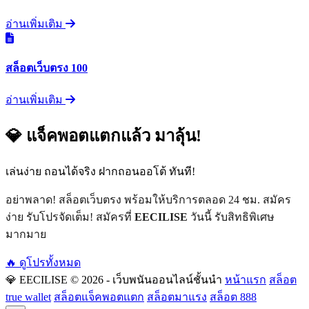
อ่านเพิ่มเติม
สล็อตเว็บตรง 100
อ่านเพิ่มเติม
💎 แจ็คพอตแตกแล้ว มาลุ้น!
เล่นง่าย ถอนได้จริง ฝากถอนออโต้ ทันที!
อย่าพลาด! สล็อตเว็บตรง พร้อมให้บริการตลอด 24 ชม. สมัคร
ง่าย รับโปรจัดเต็ม! สมัครที่
EECILISE
วันนี้ รับสิทธิพิเศษ
มากมาย
🔥 ดูโปรทั้งหมด
💎 EECILISE
© 2026 - เว็บพนันออนไลน์ชั้นนำ
หน้าแรก
สล็อต
true wallet
สล็อตแจ็คพอตแตก
สล็อตมาแรง
สล็อต 888