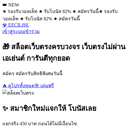
👑 NEW
★ รองรับวอลเล็ท ★ รับโบนัส 82% ★ สมัครวันนี้
★ รองรับ
วอลเล็ท ★ รับโบนัส 82% ★ สมัครวันนี้
💎 EECILISE
เข้าสู่ระบบ
เข้าร่วม
🎁 สล็อตเว็บตรงครบวงจร เว็บตรงไม่ผ่าน
เอเย่นต์ การันตีทุกยอด
สมัคร สมัครรับสิทธิพิเศษวันนี้
🔥 ดูโปรทั้งหมด
🎯 เล่นฟรี
✨ สมาชิกใหม่แจกให้ โบนัสเลย
แจกจริง 450 บาท ถอนได้ไม่มีเงื่อนไข