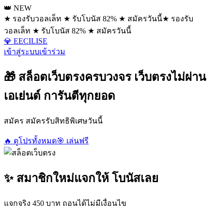
👑 NEW
★ รองรับวอลเล็ท ★ รับโบนัส 82% ★ สมัครวันนี้
★ รองรับ
วอลเล็ท ★ รับโบนัส 82% ★ สมัครวันนี้
💎 EECILISE
เข้าสู่ระบบ
เข้าร่วม
🎁 สล็อตเว็บตรงครบวงจร เว็บตรงไม่ผ่าน
เอเย่นต์ การันตีทุกยอด
สมัคร สมัครรับสิทธิพิเศษวันนี้
🔥 ดูโปรทั้งหมด
🎯 เล่นฟรี
✨ สมาชิกใหม่แจกให้ โบนัสเลย
แจกจริง 450 บาท ถอนได้ไม่มีเงื่อนไข