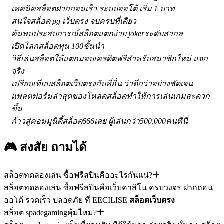
เทคนิคสล็อตฝากถอนเร็ว ระบบออโต้ เริ่ม 1 บาท
สนใจสล็อต pg เว็บตรง จบครบที่เดียว
ค้นพบประสบการณ์สล็อตแตกง่าย jokerระดับสากล
เปิดโลกสล็อตทุน 100ชั้นนำ
วิธีเล่นสล็อตให้แตกมอบเครดิตฟรีสำหรับสมาชิกใหม่ แจก
จริง
เปรียบเทียบสล็อตเว็บตรงกับที่อื่น ว่าดีกว่าอย่างชัดเจน
แพลตฟอร์มล่าสุดของโหลดสล็อตทำให้การเล่นเกมสะดวก
ขึ้น
ก้าวสู่คอมมูนิตี้สล็อต666เลย ผู้เล่นกว่า500,000คนที่นี่
🎮 สงสัย
ถามได้
สล็อตทดลองเล่น ซื้อฟรีสปินคืออะไรกันแน่?
สล็อตทดลองเล่น ซื้อฟรีสปินคือเว็บคาสิโน ครบวงจร ฝากถอน
ออโต้ รวดเร็ว ปลอดภัย ที่ EECILISE
สล็อตเว็บตรง
สล็อต spadegamingคุ้มไหม?