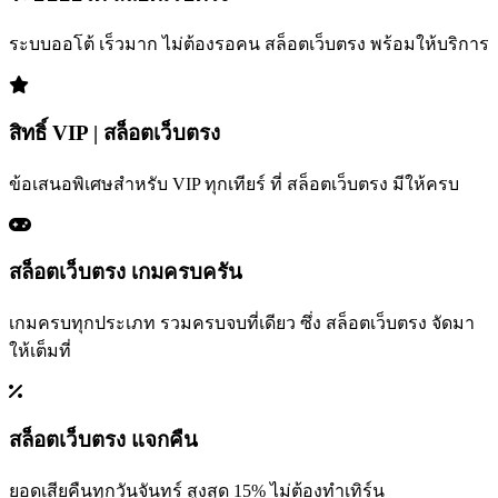
ระบบออโต้ เร็วมาก ไม่ต้องรอคน สล็อตเว็บตรง พร้อมให้บริการ
สิทธิ์ VIP | สล็อตเว็บตรง
ข้อเสนอพิเศษสำหรับ VIP ทุกเทียร์ ที่ สล็อตเว็บตรง มีให้ครบ
สล็อตเว็บตรง เกมครบครัน
เกมครบทุกประเภท รวมครบจบที่เดียว ซึ่ง สล็อตเว็บตรง จัดมา
ให้เต็มที่
สล็อตเว็บตรง แจกคืน
ยอดเสียคืนทุกวันจันทร์ สูงสุด 15% ไม่ต้องทำเทิร์น