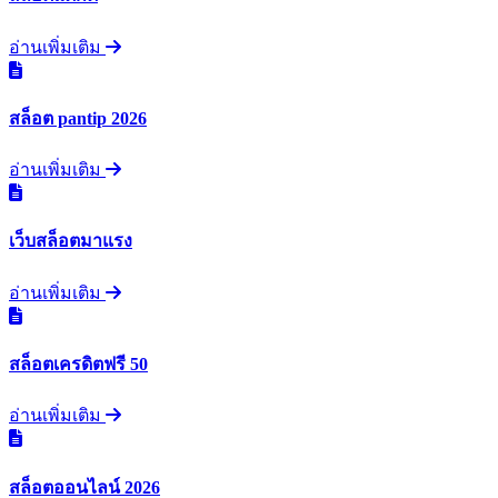
อ่านเพิ่มเติม
สล็อต pantip 2026
อ่านเพิ่มเติม
เว็บสล็อตมาแรง
อ่านเพิ่มเติม
สล็อตเครดิตฟรี 50
อ่านเพิ่มเติม
สล็อตออนไลน์ 2026