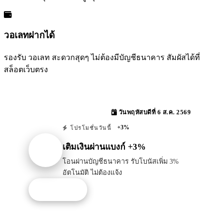
วอเลทฝากได้
รองรับ วอเลท สะดวกสุดๆ ไม่ต้องมีบัญชีธนาคาร สัมผัสได้ที่
สล็อตเว็บตรง
วันพฤหัสบดีที่ 6 ส.ค. 2569
+3%
โปรโมชั่นวันนี้
เติมเงินผ่านแบงก์ +3%
โอนผ่านบัญชีธนาคาร รับโบนัสเพิ่ม 3%
อัตโนมัติ ไม่ต้องแจ้ง
รับโปรนี้