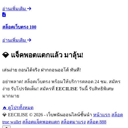
อ่านเพิ่มเติม
สล็อตเว็บตรง 100
อ่านเพิ่มเติม
💎 แจ็คพอตแตกแล้ว มาลุ้น!
เล่นง่าย ถอนได้จริง ฝากถอนออโต้ ทันที!
อย่าพลาด! สล็อตเว็บตรง พร้อมให้บริการตลอด 24 ชม. สมัคร
ง่าย รับโปรจัดเต็ม! สมัครที่
EECILISE
วันนี้ รับสิทธิพิเศษ
มากมาย
🔥 ดูโปรทั้งหมด
💎 EECILISE
© 2026 - เว็บพนันออนไลน์ชั้นนำ
หน้าแรก
สล็อต
true wallet
สล็อตแจ็คพอตแตก
สล็อตมาแรง
สล็อต 888