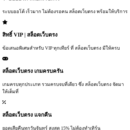
ระบบออโต้ เร็วมาก ไม่ต้องรอคน สล็อตเว็บตรง พร้อมให้บริการ
สิทธิ์ VIP | สล็อตเว็บตรง
ข้อเสนอพิเศษสำหรับ VIP ทุกเทียร์ ที่ สล็อตเว็บตรง มีให้ครบ
สล็อตเว็บตรง เกมครบครัน
เกมครบทุกประเภท รวมครบจบที่เดียว ซึ่ง สล็อตเว็บตรง จัดมา
ให้เต็มที่
สล็อตเว็บตรง แจกคืน
ยอดเสียคืนทุกวันจันทร์ สูงสุด 15% ไม่ต้องทำเทิร์น