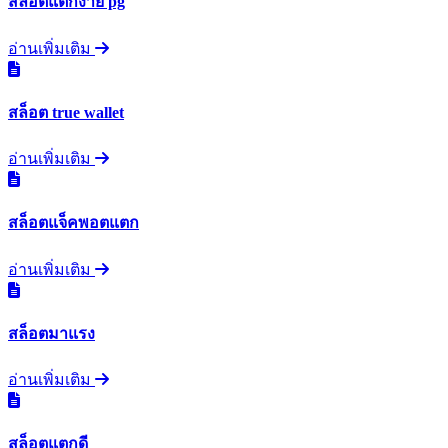
สล็อตแตกง่าย pg
อ่านเพิ่มเติม
สล็อต true wallet
อ่านเพิ่มเติม
สล็อตแจ็คพอตแตก
อ่านเพิ่มเติม
สล็อตมาแรง
อ่านเพิ่มเติม
สล็อตแตกดี