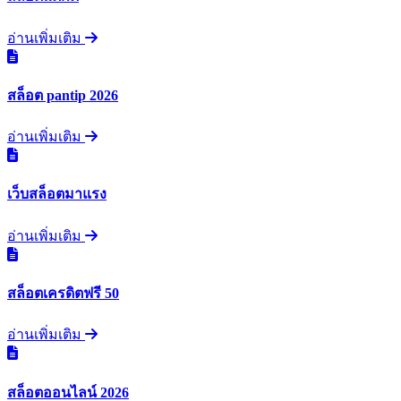
อ่านเพิ่มเติม
สล็อต pantip 2026
อ่านเพิ่มเติม
เว็บสล็อตมาแรง
อ่านเพิ่มเติม
สล็อตเครดิตฟรี 50
อ่านเพิ่มเติม
สล็อตออนไลน์ 2026