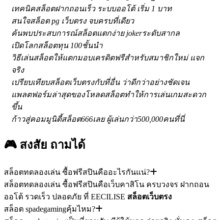
เทคนิคสล็อตฝากถอนเร็ว ระบบออโต้ เริ่ม 1 บาท
สนใจสล็อต pg เว็บตรง จบครบที่เดียว
ค้นพบประสบการณ์สล็อตแตกง่าย jokerระดับสากล
เปิดโลกสล็อตทุน 100ชั้นนำ
วิธีเล่นสล็อตให้แตกมอบเครดิตฟรีสำหรับสมาชิกใหม่ แจก
จริง
เปรียบเทียบสล็อตเว็บตรงกับที่อื่น ว่าดีกว่าอย่างชัดเจน
แพลตฟอร์มล่าสุดของโหลดสล็อตทำให้การเล่นเกมสะดวก
ขึ้น
ก้าวสู่คอมมูนิตี้สล็อต666เลย ผู้เล่นกว่า500,000คนที่นี่
🎮 สงสัย
ถามได้
สล็อตทดลองเล่น ซื้อฟรีสปินคืออะไรกันแน่?
สล็อตทดลองเล่น ซื้อฟรีสปินคือเว็บคาสิโน ครบวงจร ฝากถอน
ออโต้ รวดเร็ว ปลอดภัย ที่ EECILISE
สล็อตเว็บตรง
สล็อต spadegamingคุ้มไหม?