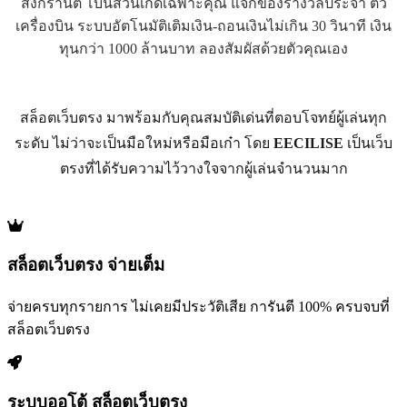
สงกรานต์ โบนัสวันเกิดเฉพาะคุณ แจกของรางวัลประจำ ตั๋ว
เครื่องบิน ระบบอัตโนมัติเติมเงิน-ถอนเงินไม่เกิน 30 วินาที เงิน
ทุนกว่า 1000 ล้านบาท ลองสัมผัสด้วยตัวคุณเอง
สล็อตเว็บตรง มาพร้อมกับคุณสมบัติเด่นที่ตอบโจทย์ผู้เล่นทุก
ระดับ ไม่ว่าจะเป็นมือใหม่หรือมือเก๋า โดย
EECILISE
เป็นเว็บ
ตรงที่ได้รับความไว้วางใจจากผู้เล่นจำนวนมาก
สล็อตเว็บตรง จ่ายเต็ม
จ่ายครบทุกรายการ ไม่เคยมีประวัติเสีย การันตี 100% ครบจบที่
สล็อตเว็บตรง
ระบบออโต้ สล็อตเว็บตรง