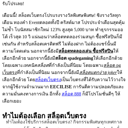
รับโปรเลย!
เดือนนี้! สล็อตเว็บตรงโปรแรงรางวัลพิเศษพิเศษ! ชิงรางวัลทุก
เดือน ทองคำ Eventตลอดทั้งปี คริสต์มาส โปรประจำเดือนสุดคุ้ม
ไม่ซ้ำ โบนัสสมาชิกใหม่ 123% สูงสุด 5,000 บาท ทำธุรกรรมออ
โต้ เร็วสุด 10 วิ แน่นอนว่าสล็อตทดลองร่วมสนุก ซื้อฟรีสปินก็มี
เช่นกัน สำหรับสล็อตเครดิตฟรี ไม่ต้องฝาก ไม่ต้องแชร์นั้นมี
ความโดดเด่น นอกจากนี้ยังมี
สล็อตทดลองเล่น ซื้อฟรีสปิน
ให้
เลือกอีกด้วย นอกจากนี้ยังมี
สล็อต spadegaming
ให้เลือกอีกด้วย
โดยเฉพาะ
เทคนิคสล็อต
ที่กำลังเป็นที่นิยม โดยเฉพาะ
สล็อต pg
เว็บตรง
ที่กำลังเป็นที่นิยม นอกจากนี้ยังมี
สล็อตแตกง่าย joker
ให้
เลือกอีกด้วย โดย
สล็อตเว็บตรง
เป็นเว็บตรงที่ได้รับความไว้วางใจ
จากผู้ใช้งานจำนวนมาก
EECILISE
การันตีความปลอดภัยและ
ความมั่นคงทางการเงิน อีกทั้ง
สล็อต 888
ก็มีโปรโมชั่นดีๆ ให้
เลือกเยอะ
ทำไมต้องเลือก
สล็อตเว็บตรง
ทำไมต้องใช้บริการสล็อตเว็บตรง? กิจกรรมพิเศษทุกเทศกาล