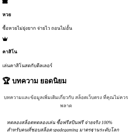
หวย
ซื้อหวยไม่ยุ่งยาก จ่ายไว ถอนไม่อั้น
คาสิโน
เล่นคาสิโนสดกับดีลเลอร์
🏆 บทความ
ยอดนิยม
บทความและข้อมูลเพิ่มเติมเกี่ยวกับ สล็อตเว็บตรง ที่คุณไม่ควร
พลาด
ทดลองสล็อตทดลองเล่น ซื้อฟรีสปินฟรี จ่ายจริง 100%
สำหรับคนที่ชอบสล็อต spadegaming มาตรฐานระดับโลก