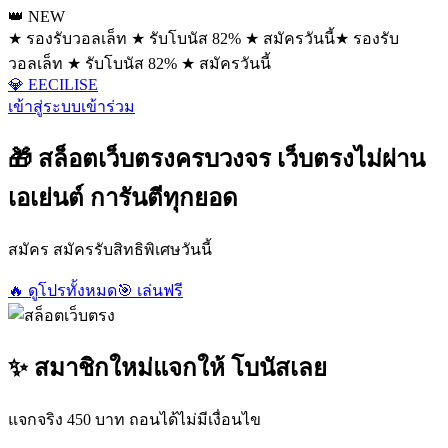
👑 NEW
★ รองรับวอลเล็ท ★ รับโบนัส 82% ★ สมัครวันนี้
★ รองรับ
วอลเล็ท ★ รับโบนัส 82% ★ สมัครวันนี้
💎 EECILISE
เข้าสู่ระบบ
เข้าร่วม
🎁 สล็อตเว็บตรงครบวงจร เว็บตรงไม่ผ่าน
เอเย่นต์ การันตีทุกยอด
สมัคร สมัครรับสิทธิพิเศษวันนี้
🔥 ดูโปรทั้งหมด
🎯 เล่นฟรี
✨ สมาชิกใหม่แจกให้ โบนัสเลย
แจกจริง 450 บาท ถอนได้ไม่มีเงื่อนไข